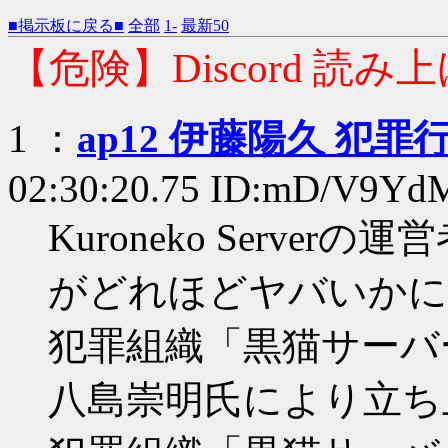
■掲示板に戻る■
全部
1-
最新50
【危険】Discord 読み上
1 ：
ap12 伊藤陽久 犯罪
02:30:20.75 ID:mD/V9Yd
Kuroneko Serverの
がどれほどヤバいかに
犯罪組織「黒猫サーバー」
八島崇明氏により立ち