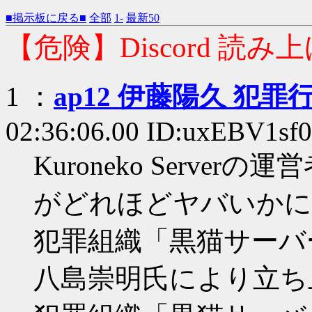
■掲示板に戻る■
全部
1-
最新50
【危険】Discord 読み上
1 ：
ap12 伊藤陽久 犯罪
02:36:06.00 ID:uxEBV1sf0
Kuroneko Serverの
がどれほどヤバいかに
犯罪組織「黒猫サーバー」
八島崇明氏により立ち