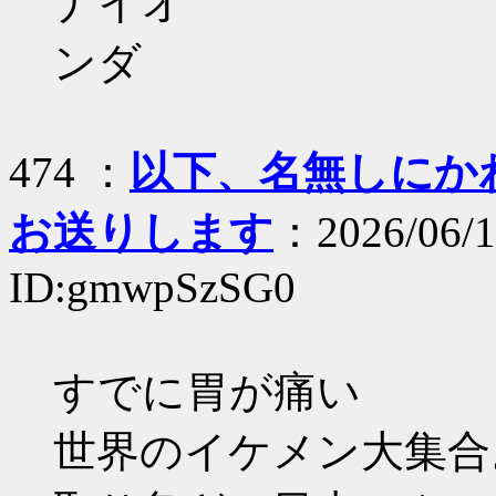
ナイオ
ンダ
474 ：
以下、名無しにかわり
お送りします
：2026/06/1
ID:gmwpSzSG0
すでに胃が痛い
世界のイケメン大集合