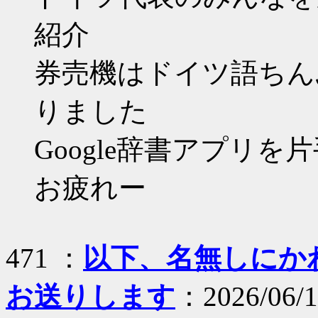
紹介
券売機はドイツ語ちん
りました
Google辞書アプリを
お疲れー
471 ：
以下、名無しにかわり
お送りします
：2026/06/1