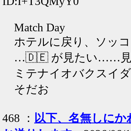
ID:I+T3QMyY0
Match Day
ホテルに戻り、ソッコー
…🇩🇪 が見たい……
ミテナイオバクスイダ
そだお
468 ：
以下、名無しにかわり