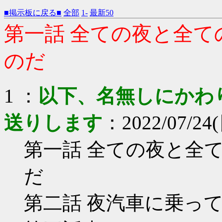
■掲示板に戻る■
全部
1-
最新50
第一話 全ての夜と全
のだ
1 ：
以下、名無しにかわりま
送りします
：2022/07/24(
第一話 全ての夜と全
だ
第二話 夜汽車に乗っ