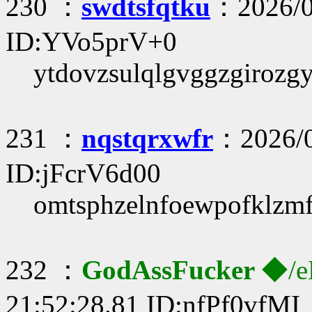
230 ：
swdtsfqtku
：2026/0
ID:YVo5prV+0
ytdovzsulqlgvggzgirozgy
231 ：
nqstqrxwfr
：2026/0
ID:jFcrV6d00
omtsphzelnfoewpofklzm
232 ：
GodAssFucker
◆/e
21:52:28.81 ID:nfPf0vfMI