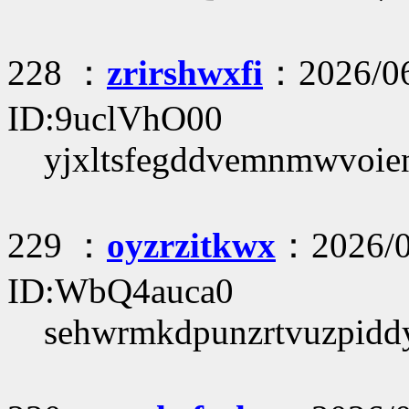
228 ：
zrirshwxfi
：2026/06
ID:9uclVhO00
yjxltsfegddvemnmwvoie
229 ：
oyzrzitkwx
：2026/0
ID:WbQ4auca0
sehwrmkdpunzrtvuzpidd