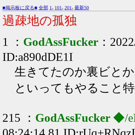
■掲示板に戻る■
全部
1-
101-
201-
最新50
過疎地の孤独
1 ：
GodAssFucker
：2022/
ID:a890dDE1I
生きてたのか裏ビとかK
といってもやること特
215 ：
GodAssFucker
◆/e
08:24:14.81 ID:rUq+RNqz