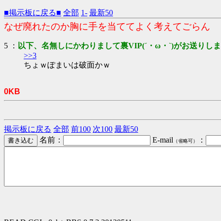
■掲示板に戻る■
全部
1-
最新50
なぜ廃れたのか胸に手を当ててよく考えてごらん
5 ：
以下、名無しにかわりまして裏VIP(´・ω・`)がお送りし
>>3
ちょｗぽまいは破面かｗ
0KB
掲示板に戻る
全部
前100
次100
最新50
名前：
E-mail
：
（省略可）