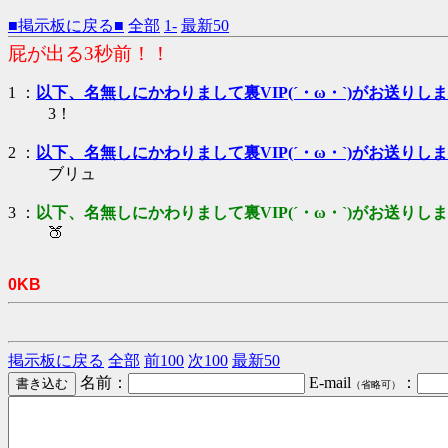
■掲示板に戻る■
全部
1-
最新50
屁が出る3秒前！！
1 ：
以下、名無しにかわりまして裏VIP(´・ω・`)がお送りし
3！
2 ：
以下、名無しにかわりまして裏VIP(´・ω・`)がお送りし
ブリュ
3 ：
以下、名無しにかわりまして裏VIP(´・ω・`)がお送りし
🍑
0KB
掲示板に戻る
全部
前100
次100
最新50
名前：
E-mail
：
（省略可）