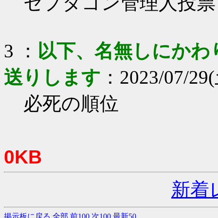
セプタゴン管理人投票
3 ：
以下、名無しにかわりま
送りします
：2023/07/29(
必死の順位
0KB
新着
掲示板に戻る
全部
前100
次100
最新50