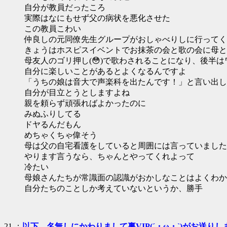
自分が教員だったころ
実際はなにもせず父の病状を悪化させた
この教員こわい
仲良しの元同僚先生グループがおしゃべりしに行ってく
きょうはホスピスイベントでお抹茶の会と歌の会に母と
母友人のゴリ押し(😳)で歌わされることになり、後半
自分に楽しいことがあるとよくなるんですよ
「うちの娘は音大で声楽科を出たんです！」と言い出し
自分が目立とうとしますよね
親を頼らず頑張ればよかったのに
みぬふりしてる
ドヤるんだもん
めちゃくちゃ偉そう
母は父の自宅看護をしていると周囲には言っていました
やります言うなら、ちゃんとやってくれよって
冷たい
母娘さんたちが常識面の認識がおかしなことはよくわか
自分たちのことしか考えていないというか、勝手
21 ：
以下、名無しにかわりまして裏VIP(´・ω・`)がお送りし