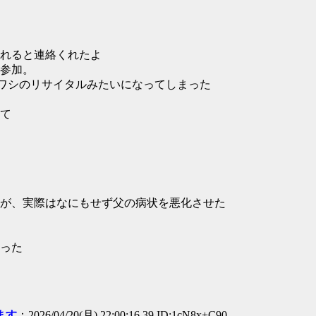
れると連絡くれたよ
参加。
はワシのリサイタルみたいになってしまった
て
が、実際はなにもせず父の病状を悪化させた
った
ます
：2026/04/20(月) 22:00:16.39 ID:1cN8x+C90