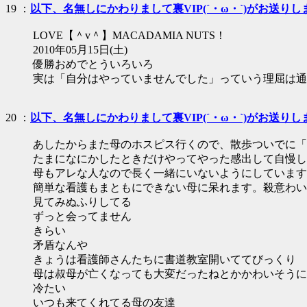
19 ：
以下、名無しにかわりまして裏VIP(´・ω・`)がお送りし
LOVE【＾v＾】MACADAMIA NUTS！
2010年05月15日(土)
優勝おめでとういろいろ
実は「自分はやっていませんでした」っていう理屈は通
20 ：
以下、名無しにかわりまして裏VIP(´・ω・`)がお送りし
あしたからまた母のホスピス行くので、散歩ついでに「
たまになにかしたときだけやってやった感出して自慢し
母もアレな人なので長く一緒にいないようにしています
簡単な看護もまともにできない母に呆れます。殺意わい
見てみぬふりしてる
ずっと会ってません
きらい
矛盾なんや
きょうは看護師さんたちに書道教室開いててびっくり
母は叔母が亡くなっても大変だったねとかかわいそうに
冷たい
いつも来てくれてる母の友達