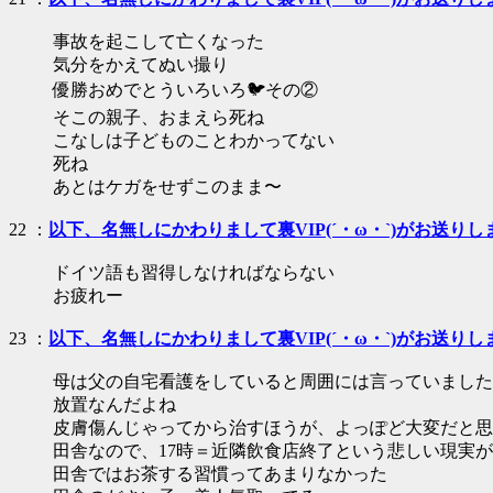
事故を起こして亡くなった
気分をかえてぬい撮り
優勝おめでとういろいろ🐦その②
そこの親子、おまえら死ね
こなしは子どものことわかってない
死ね
あとはケガをせずこのまま〜
22 ：
以下、名無しにかわりまして裏VIP(´・ω・`)がお送りし
ドイツ語も習得しなければならない
お疲れー
23 ：
以下、名無しにかわりまして裏VIP(´・ω・`)がお送りし
母は父の自宅看護をしていると周囲には言っていました
放置なんだよね
皮膚傷んじゃってから治すほうが、よっぽど大変だと思
田舎なので、17時＝近隣飲食店終了という悲しい現実
田舎ではお茶する習慣ってあまりなかった