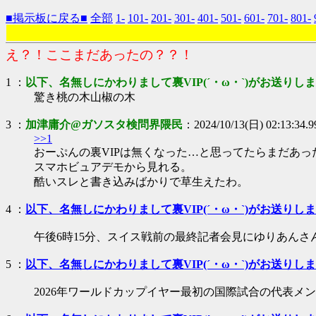
■掲示板に戻る■
全部
1-
101-
201-
301-
401-
501-
601-
701-
801-
え？！ここまだあったの？？！
1 ：
以下、名無しにかわりまして裏VIP(´・ω・`)がお送りし
驚き桃の木山椒の木
3 ：
加津庸介@ガソスタ検問界隈民
：2024/10/13(日) 02:13:34.
>>1
おーぷんの裏VIPは無くなった…と思ってたらまだあっ
スマホビュアデモから見れる。
酷いスレと書き込みばかりで草生えたわ。
4 ：
以下、名無しにかわりまして裏VIP(´・ω・`)がお送りし
午後6時15分、スイス戦前の最終記者会見にゆりあんさ
5 ：
以下、名無しにかわりまして裏VIP(´・ω・`)がお送りし
2026年ワールドカップイヤー最初の国際試合の代表メ