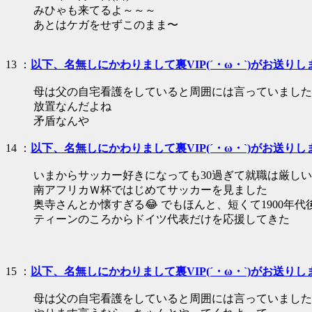
みひゃも来てるよ～～～
あとはケガをせずこのまま〜
13 ：
以下、名無しにかわりまして裏VIP(´・ω・`)がお送りし
母は父の自宅看護をしていると周囲には言っていました
放置なんだよね
矛盾なんや
14 ：
以下、名無しにかわりまして裏VIP(´・ω・`)がお送りし
いまからサッカー好きになっても30過ぎて就職は厳し
南アフリカＷ杯ではじめてサッカーを見ました
奥寺さんとか懐すぎる😂 でもほんと、短くて1900年
ティーンのころからドイツ代表だけを応援してきた
15 ：
以下、名無しにかわりまして裏VIP(´・ω・`)がお送りし
母は父の自宅看護をしていると周囲には言っていました