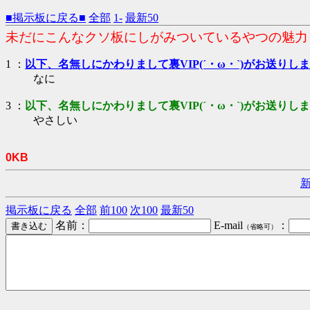
■掲示板に戻る■
全部
1-
最新50
未だにこんなクソ板にしがみついているやつの魅力
1 ：
以下、名無しにかわりまして裏VIP(´・ω・`)がお送りし
なに
3 ：
以下、名無しにかわりまして裏VIP(´・ω・`)がお送りし
やさしい
0KB
掲示板に戻る
全部
前100
次100
最新50
名前：
E-mail
：
（省略可）