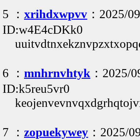
5 ：
xrihdxwpvv
：2025/09/
ID:w4E4cDKk0
uuitvdtnxekznvpzxtxopq
6 ：
mnhrnvhtyk
：2025/09
ID:k5reu5vr0
keojenvevnvqxdgrhqtoj
7 ：
zopuekywey
：2025/09