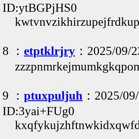
ID:ytBGPjHS0
kwtvnvzikhirzupejfrdk
8 ：
etptklrjry
：2025/09/23
zzzpnmrkejmumkgkqpom
9 ：
ptuxpuljuh
：2025/09/
ID:3yai+FUg0
kxqfykujzhftnwkidxqwfd