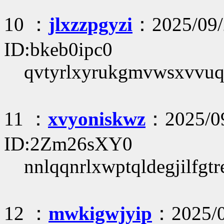
10 ：
jlxzzpgyzi
：2025/09/
ID:bkeb0ipc0
qvtyrlxyrukgmvwsxvvu
11 ：
xvyoniskwz
：2025/09
ID:2Zm26sXY0
nnlqqnrlxwptqldegjilfgt
12 ：
mwkigwjyip
：2025/0