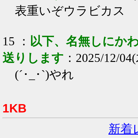
表重いぞウラビカス
15 ：
以下、名無しにかわり
送りします
：2025/12/04(
(´･_･`)やれ
1KB
新着