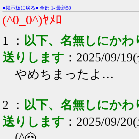
■掲示板に戻る■
全部
1-
最新50
(^0_0^)ﾔﾒﾛ
1 ：
以下、名無しにかわりま
送りします
：2025/09/19(
やめちまったよ…
2 ：
以下、名無しにかわりま
送りします
：2025/09/20(
(^🐽